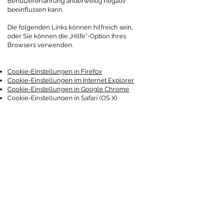
Benutzererfahrung anderweitig negativ
beeinflussen kann.
Die folgenden Links können hilfreich sein,
oder Sie können die „Hilfe“-Option Ihres
Browsers verwenden.
Cookie-Einstellungen in Firefox
Cookie-Einstellungen im Internet Explorer
Cookie-Einstellungen in Google Chrome
Cookie-Einstellungen in Safari (OS X)
Cookie-Einstellungen in Safari (iOS)
Cookie-Einstellungen in Android
Um die Verwendung Ihrer Daten durch Google
Analytics auf allen Websites abzulehnen und
zu verhindern, lesen Sie die folgenden
Anweisungen:
https://tools.google.com/dlpage/gaoptout?
hl=en
Wir können diese Cookie-Richtlinie ändern.
Wir empfehlen Ihnen, diese Seite regelmäßig