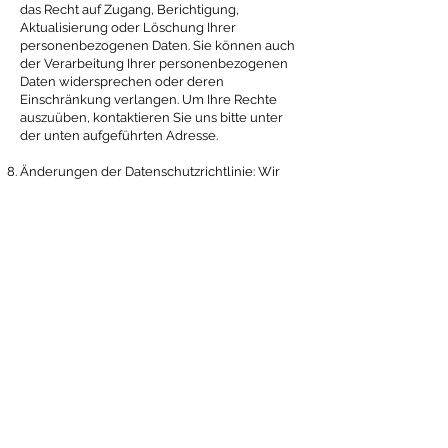
das Recht auf Zugang, Berichtigung,
Aktualisierung oder Löschung Ihrer
personenbezogenen Daten. Sie können auch
der Verarbeitung Ihrer personenbezogenen
Daten widersprechen oder deren
Einschränkung verlangen. Um Ihre Rechte
auszuüben, kontaktieren Sie uns bitte unter
der unten aufgeführten Adresse.
Änderungen der Datenschutzrichtlinie: Wir
behalten uns das Recht vor, diese
Datenschutzrichtlinie jederzeit zu ändern. Alle
Änderungen werden mit dem Datum der
letzten Aktualisierung auf unserer Website
veröffentlicht. Wir empfehlen Ihnen, diese
Seite regelmäßig zu überprüfen, um über
etwaige Änderungen auf dem Laufenden zu
bleiben.
Bei Fragen oder Wünschen nach zusätzlichen
Informationen zu unserer
Datenschutzrichtlinie kontaktieren Sie uns
bitte unter der folgenden Adresse:
Büro Clivaz, Pralong und Varone Rte du