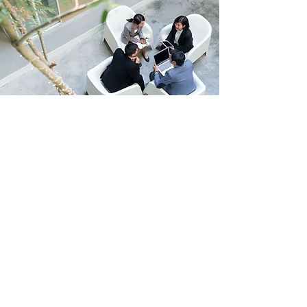
MEDIATION
In einer neutralen Haltung hilft der Mediator
den Parteien, respektvoll miteinander zu
diskutieren, ihre jeweiligen
Bedürfnisse/Interessen zu erkennen und
auszudrücken und einvernehmliche
Vereinbarungen zur Beilegung ihrer
Streitigkeiten aufzubauen.
Die Kanzlei bietet Mediation vor allem in den
folgenden Bereichen an: